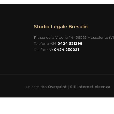
Studio Legale Bresolin
Piazza della Vittoria, 14 · 36065 Mussolente (VI
Telefono
+39
0424 521298
Telefax
+39
0424 230021
un altro sito
Overprint
|
Siti Internet Vicenza