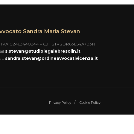
vvocato Sandra Maria Stevan
. IVA 02463440244 – C.F. STVSDR63L54A703N
ail
s.stevan@studiolegalebresolin.it
ec
sandra.stevan@ordineavvocativicenza.it
Privacy Policy
Cookie Policy