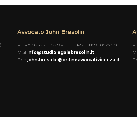
Avvocato John Bresolin
A
)
P. IVA 02621890249 – C.F. BRSJHN59E05Z700Z
P
Mail
info@studiolegalebresolin.it
M
Pec
john.bresolin@ordineavvocativicenza.it
P